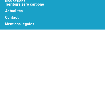
Nos actions
Territoire zéro carbone
Actualités
Contact
Mentions légales
LA PLACE PORTUAIRE RECRUTE
Suivez-nous sur nos réseaux !