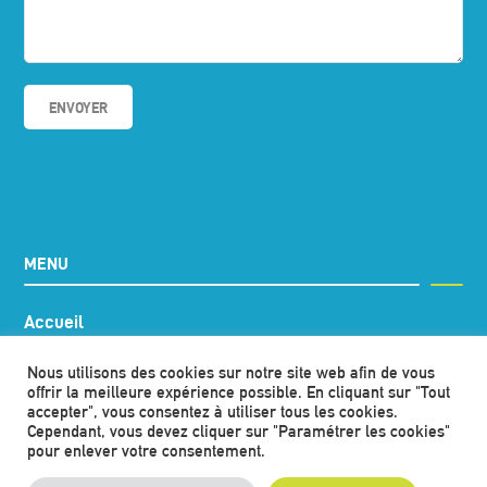
MENU
Accueil
Qui sommes-nous ?
Nous utilisons des cookies sur notre site web afin de vous
Les adhérents
offrir la meilleure expérience possible. En cliquant sur "Tout
accepter", vous consentez à utiliser tous les cookies.
Nos actions
Territoire zéro carbone
Cependant, vous devez cliquer sur "Paramétrer les cookies"
pour enlever votre consentement.
Actualités