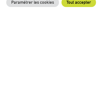
Contact
Paramétrer les cookies
Tout accepter
Mentions légales
LA PLACE PORTUAIRE RECRUTE
Suivez-nous sur nos réseaux !