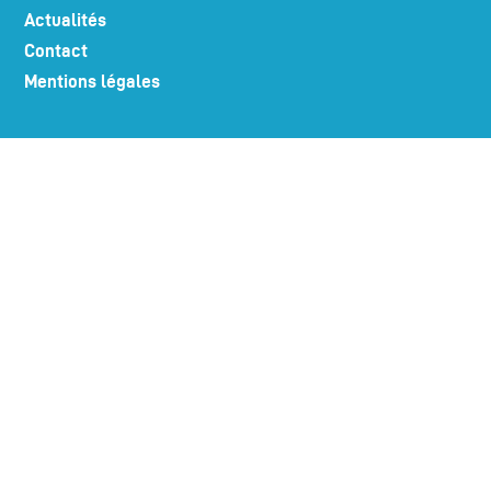
Actualités
Contact
Mentions légales
LA PLACE PORTUAIRE RECRUTE
Suivez-nous sur nos réseaux !