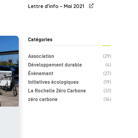
Lettre d’info – Mai 2021
Catégories
Association
(29)
Développement durable
(4)
Évènement
(27)
Initiatives écologiques
(19)
La Rochelle Zéro Carbone
(31)
zéro carbone
(16)